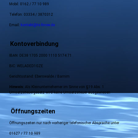
Mobil: 0162 / 77 10 989
Telefon: 03334 / 3870312
Email:
kontakt@ts-finow.de
Kontoverbindung
IBAN: DE38 1705 2000 1110 5174 71
BIC: WELADED1GZE
Gerichtsstand: Eberswalde / Barnim
Hinweis:
Als Kleinunternehemer im Sinne von §19 Abs. 1
Umsatzsteuergesetz wird keine Umsatzsteuer ausgewiesen
Öffnungszeiten
Öffnungszeiten nur nach vorheriger telefonischer Absprache unter
01627 / 77 10 989