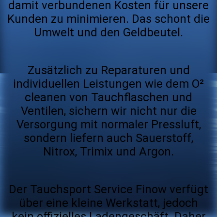
damit verbundenen Kosten für unsere
Kunden zu minimieren. Das schont die
Umwelt und den Geldbeutel.
Zusätzlich zu Reparaturen und
individuellen
Leistungen wie
dem O²
cleanen von Tauchflaschen und
Ventilen, sichern wir nicht nur die
Versorgung mit normaler Pressluf
t,
s
ondern
liefern
auch Sauerstoff,
Nitrox, Trimix und Argon.
Der Tauchsport Service Finow verfügt
über eine kleine
Werkstatt, jedoch
kein offizielles Ladengeschäft. Daher